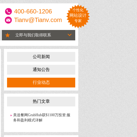
400-660-1206
个性化
网站设计
Tianv@Tianv.com
专家
立即与我们取得联系
公司新闻
通知公告
行业动态
热门文章
美送餐网GrubHub获$1100万投资:服
务和盈利模式详解